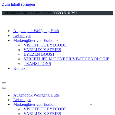
Zum Inhalt springen
Telefonisch für Sie erreichbar:
03583 510 393
Augenoptik Wolfgang Huth
Leistungen
Markengläser von Essilor
VISIOFFICE EYECODE
VARILUX X SERIES
EYEZEN BOOST
STREETLIFE MIT EYEDRIVE-TECHNOLOGIE
TRANSITIONS
Kontakt
Navigationsmenü
Navigationsmenü
Augenoptik Wolfgang Huth
Leistungen
Markengläser von Essilor
VISIOFFICE EYECODE
VARILUX X SERIES