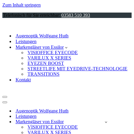
Zum Inhalt springen
Telefonisch für Sie erreichbar:
03583 510 393
Augenoptik Wolfgang Huth
Leistungen
Markengläser von Essilor
VISIOFFICE EYECODE
VARILUX X SERIES
EYEZEN BOOST
STREETLIFE MIT EYEDRIVE-TECHNOLOGIE
TRANSITIONS
Kontakt
Navigationsmenü
Navigationsmenü
Augenoptik Wolfgang Huth
Leistungen
Markengläser von Essilor
VISIOFFICE EYECODE
VARILUX X SERIES